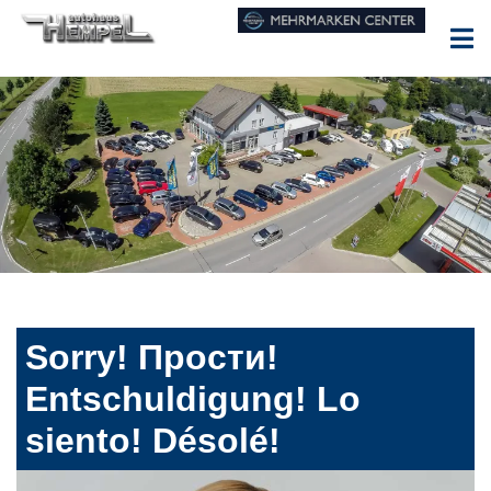
Sorry! Прости!
Entschuldigung! Lo
siento! Désolé!