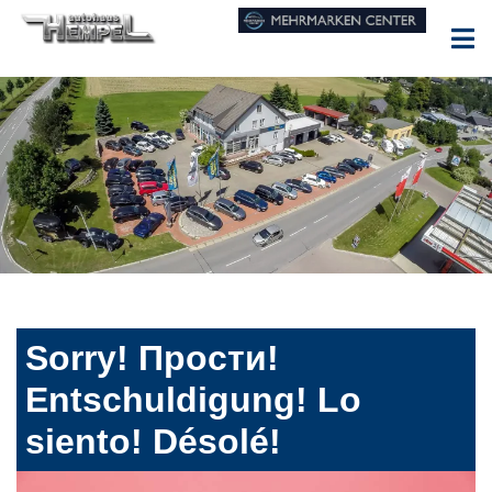
Sorry! Прости!
Entschuldigung! Lo
siento! Désolé!