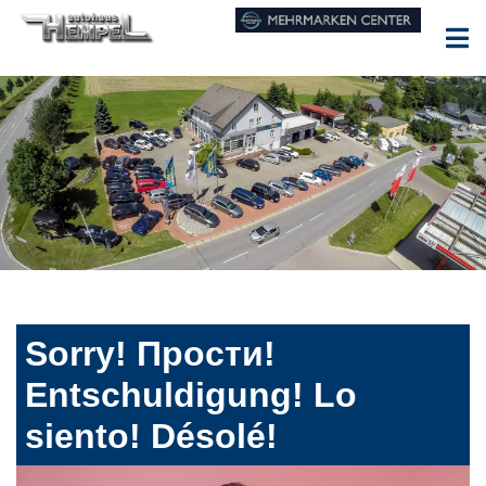
Sorry! Прости!
Entschuldigung! Lo
siento! Désolé!