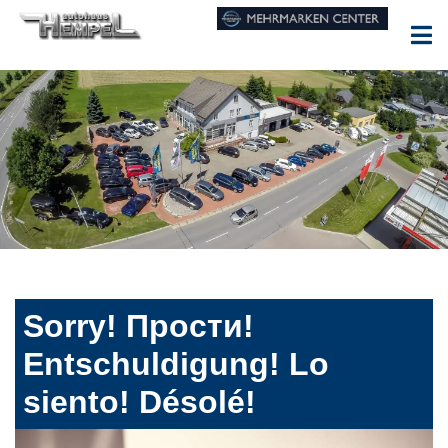
Sorry! Прости!
Entschuldigung! Lo
siento! Désolé!