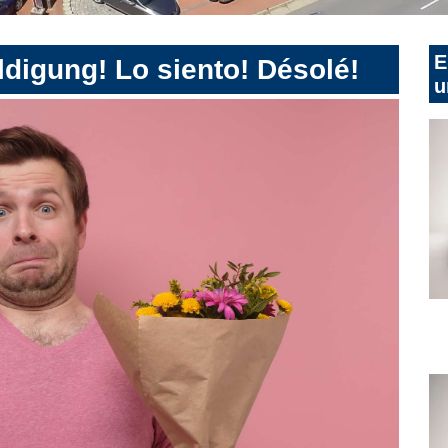
E
digung! Lo siento! Désolé!
u