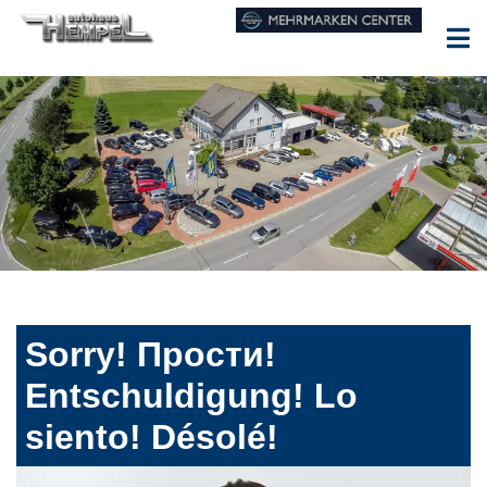
Sorry! Прости!
Entschuldigung! Lo
siento! Désolé!