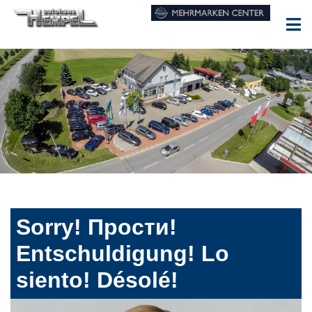
Sorry! Прости!
Entschuldigung! Lo
siento! Désolé!