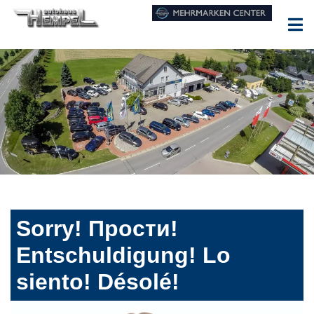
Sorry! Прости!
Entschuldigung! Lo
siento! Désolé!