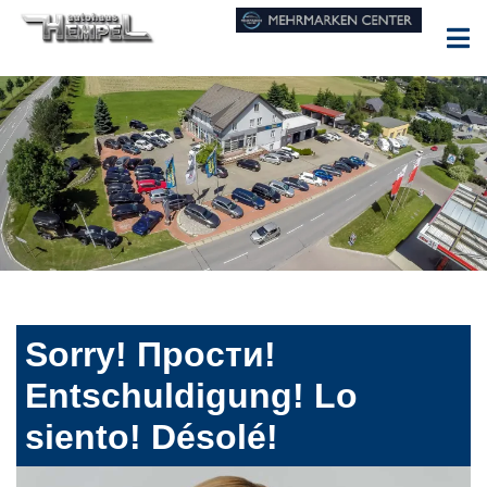
Sorry! Прости!
Entschuldigung! Lo
siento! Désolé!