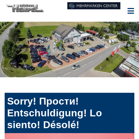
Sorry! Прости!
Entschuldigung! Lo
siento! Désolé!