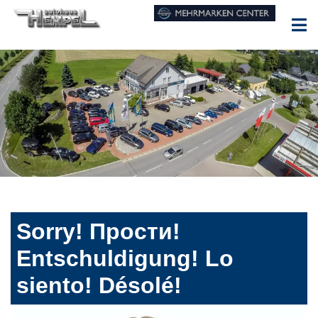
Sorry! Прости!
Entschuldigung! Lo
siento! Désolé!