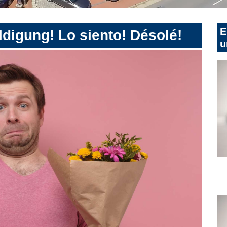
E
digung! Lo siento! Désolé!
u