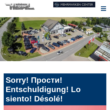
Sorry! Прости!
Entschuldigung! Lo
siento! Désolé!