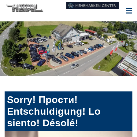
Sorry! Прости!
Entschuldigung! Lo
siento! Désolé!