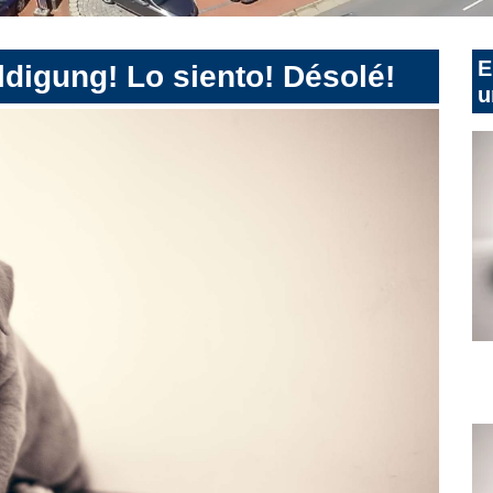
E
digung! Lo siento! Désolé!
u