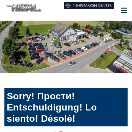
Sorry! Прости!
Entschuldigung! Lo
siento! Désolé!