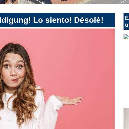
E
digung! Lo siento! Désolé!
u