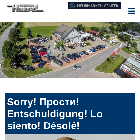
Sorry! Прости!
Entschuldigung! Lo
siento! Désolé!