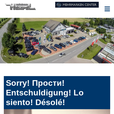
Sorry! Прости!
Entschuldigung! Lo
siento! Désolé!