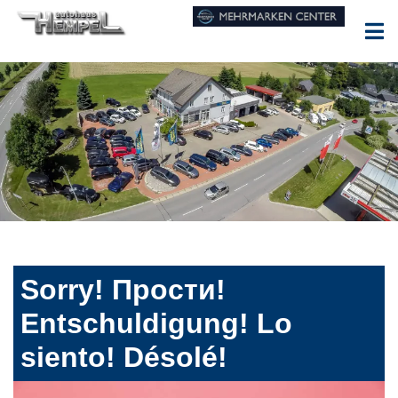
Sorry! Прости!
Entschuldigung! Lo
siento! Désolé!