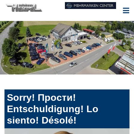
Sorry! Прости!
Entschuldigung! Lo
siento! Désolé!