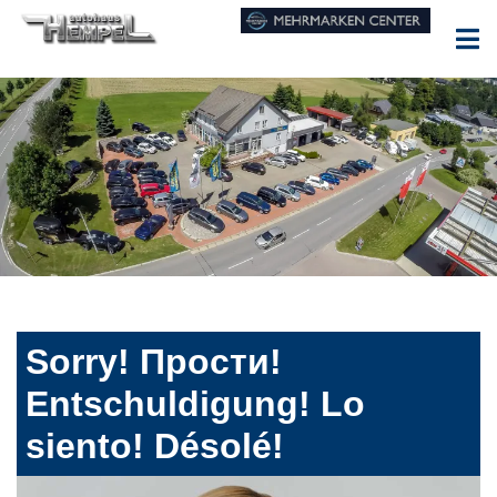
Sorry! Прости!
Entschuldigung! Lo
siento! Désolé!