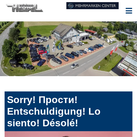
Sorry! Прости!
Entschuldigung! Lo
siento! Désolé!