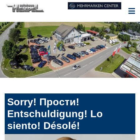
Sorry! Прости!
Entschuldigung! Lo
siento! Désolé!