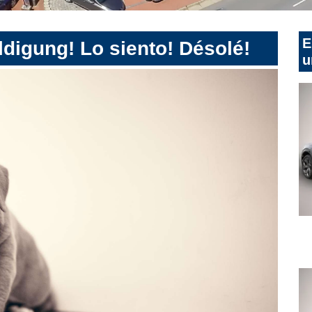
E
digung! Lo siento! Désolé!
u