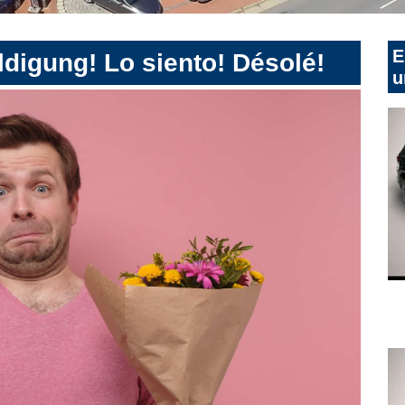
E
digung! Lo siento! Désolé!
u