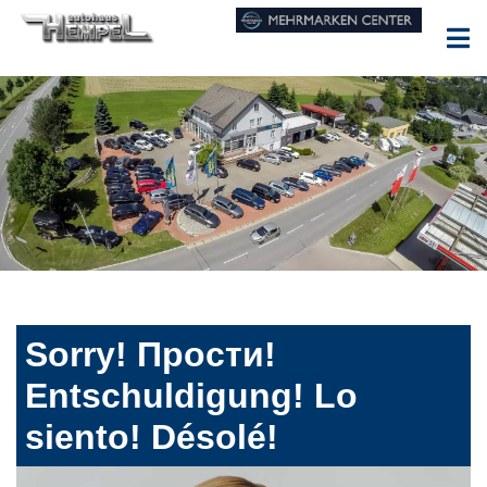
Sorry! Прости!
Entschuldigung! Lo
siento! Désolé!