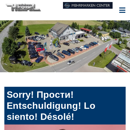
Sorry! Прости!
Entschuldigung! Lo
siento! Désolé!