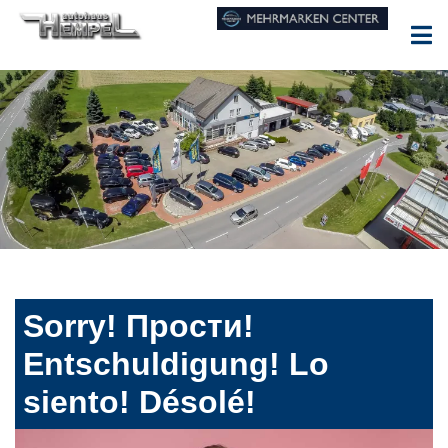
Sorry! Прости!
Entschuldigung! Lo
siento! Désolé!