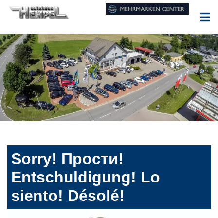
Sorry! Прости!
Entschuldigung! Lo
siento! Désolé!