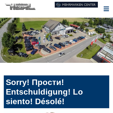
Sorry! Прости!
Entschuldigung! Lo
siento! Désolé!