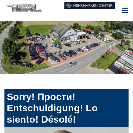
Sorry! Прости!
Entschuldigung! Lo
siento! Désolé!