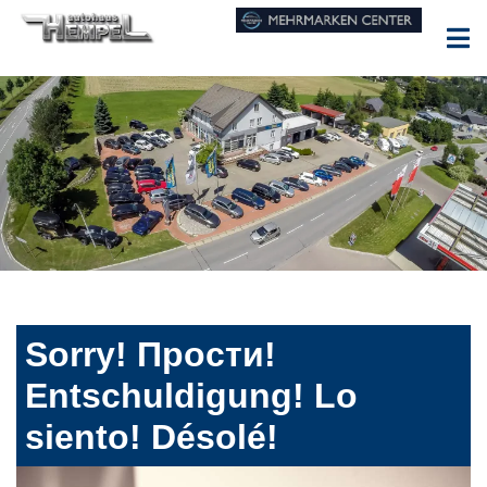
Sorry! Прости!
Entschuldigung! Lo
siento! Désolé!