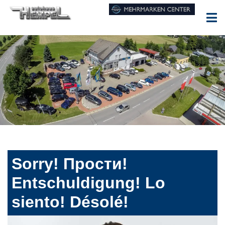
Sorry! Прости!
Entschuldigung! Lo
siento! Désolé!