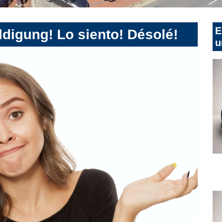
E
digung! Lo siento! Désolé!
u