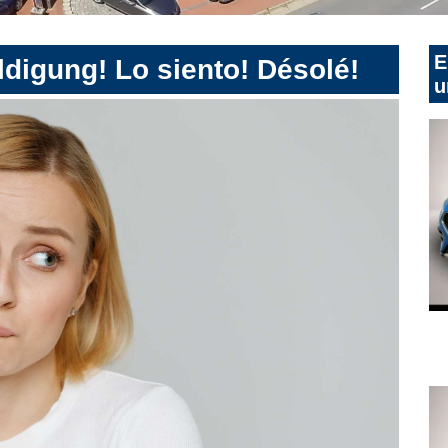
E
digung! Lo siento! Désolé!
u