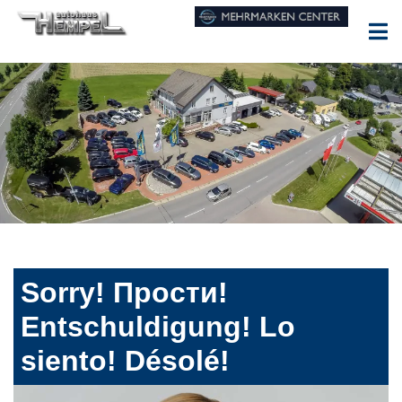
Sorry! Прости!
Entschuldigung! Lo
siento! Désolé!