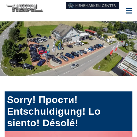
Sorry! Прости!
Entschuldigung! Lo
siento! Désolé!