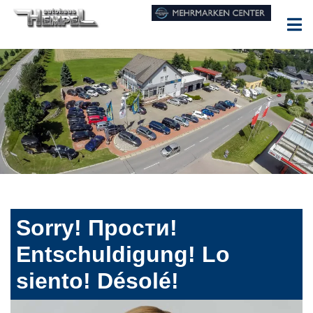
Sorry! Прости!
Entschuldigung! Lo
siento! Désolé!