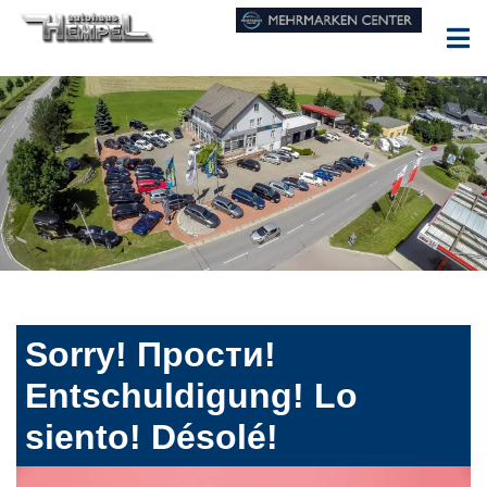
Sorry! Прости!
Entschuldigung! Lo
siento! Désolé!