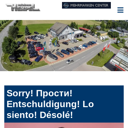
Sorry! Прости!
Entschuldigung! Lo
siento! Désolé!