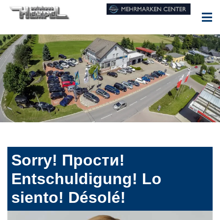
Sorry! Прости!
Entschuldigung! Lo
siento! Désolé!