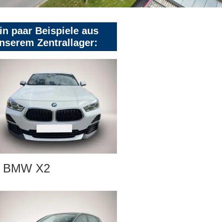
in paar Beispiele aus
nserem Zentrallager:
BMW X2