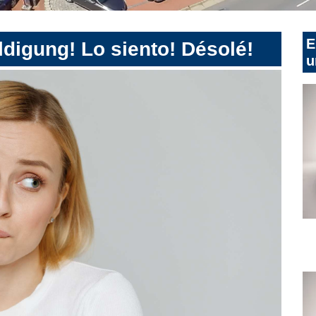
E
digung! Lo siento! Désolé!
u