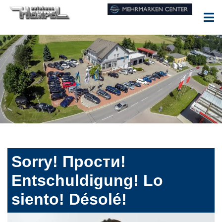
Sorry! Прости!
Entschuldigung! Lo
siento! Désolé!