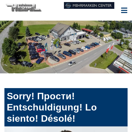
Sorry! Прости!
Entschuldigung! Lo
siento! Désolé!