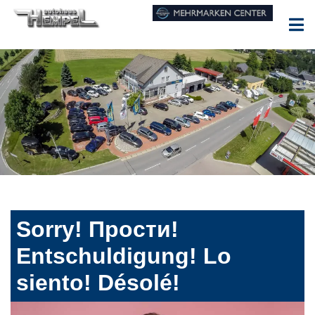
Sorry! Прости!
Entschuldigung! Lo
siento! Désolé!