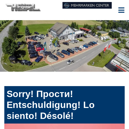
Sorry! Прости!
Entschuldigung! Lo
siento! Désolé!