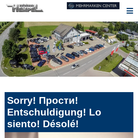
Sorry! Прости!
Entschuldigung! Lo
siento! Désolé!