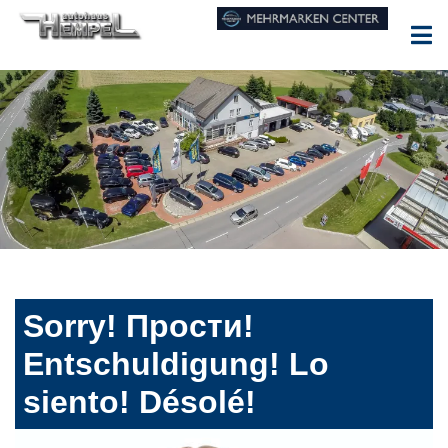
Sorry! Прости!
Entschuldigung! Lo
siento! Désolé!