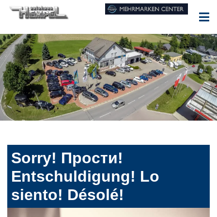
Sorry! Прости!
Entschuldigung! Lo
siento! Désolé!